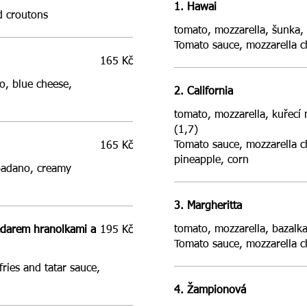
1. Hawai
d croutons
tomato, mozzarella, šunka,
Tomato sauce, mozzarella c
165 Kč
o, blue cheese,
2. California
tomato, mozzarella, kuřecí
(1,7)
Tomato sauce, mozzarella c
165 Kč
pineapple, corn
padano, creamy
3. Margheritta
tomato, mozzarella, bazalka
edarem hranolkami a
195 Kč
Tomato sauce, mozzarella ch
fries and tatar sauce,
4. Žampionová