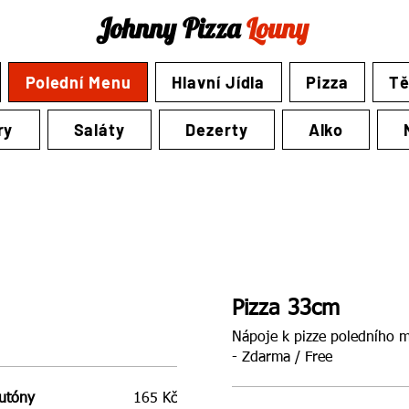
Johnny Pizza
Louny
Polední Menu
Hlavní Jídla
Pizza
Tě
ry
Saláty
Dezerty
Alko
Pizza 33cm
Nápoje k pizze poledního menu 0,33l Coca Cola, Fanta, Sprite
- Zdarma / Free
rutóny
165 Kč