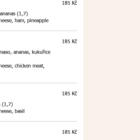
185 Kč
 ananas (1,7)
heese, ham, pineapple
185 Kč
 maso, ananas, kukuřice
heese, chicken meat,
185 Kč
 (1,7)
eese, basil
185 Kč