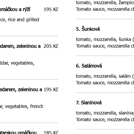
tomato, mozzarella, žampio
Tomato sauce, mozzarella 
omáčkou a rýží
195 Kč
e, rice and grilled
5. Šunková
tomato, mozzarella, šunka 
Tomato sauce, mozzarella 
edarem, zeleninou a
205 Kč
dar, vegetables,
6. Salámová
tomato, mozzarella, salám 
Tomato sauce, mozzarella c
edarem, zeleninou a
195 Kč
7. Slaninová
r, vegetables, french
tomato, mozzarella, slanina,
Tomato sauce, mozzarella c
tatarskou omáčkou
185 Kč