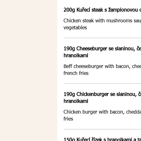
200g Kuřecí steak s žampionovou 
Chicken steak with mushrooms sauc
vegetables
190g Cheeseburger se slaninou, č
hranolkami
Beff cheeseburger with bacon, ched
french fries
190g Chickenburger se slaninou, č
hranolkami
Chicken burger with bacon, chedda
fries
150g Kuřecí řízek s hranolkami a 