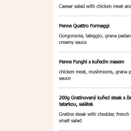
Caesar salad with chicken meat an
Penne Quattro Formaggi
Gorgonzola, taleggio, grana padan
creamy sauce
Penne Funghi s kuřecím masem
chicken meat, mushrooms, grana 
sauce
200g Gratinovaný kuřecí steak s č
tatarkou, salátek
Gratine steak with cheddar, french 
small salad